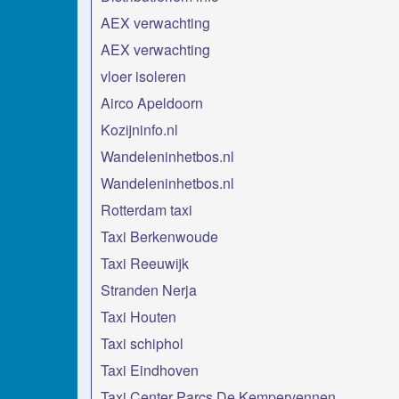
AEX verwachting
AEX verwachting
vloer isoleren
Airco Apeldoorn
Kozijninfo.nl
Wandeleninhetbos.nl
Wandeleninhetbos.nl
Rotterdam taxi
Taxi Berkenwoude
Taxi Reeuwijk
Stranden Nerja
Taxi Houten
Taxi schiphol
Taxi Eindhoven
Taxi Center Parcs De Kempervennen